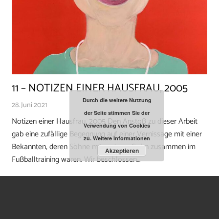
11 – NOTIZEN EINER HAUSFRAU, 2005
Durch die weitere Nutzung
28. Juni 2021
der Seite stimmen Sie der
Notizen einer Hausfrau, 2005 Den Anstoß zu dieser Arbeit
Verwendung von Cookies
gab eine zufällige Begegnung auf einer Vernissage mit einer
zu.
Weitere Informationen
Bekannten, deren Söhne mit meinem Sohn zusammen im
Akzeptieren
Fußballtraining waren. Wir beschlossen…
WEITERLESEN